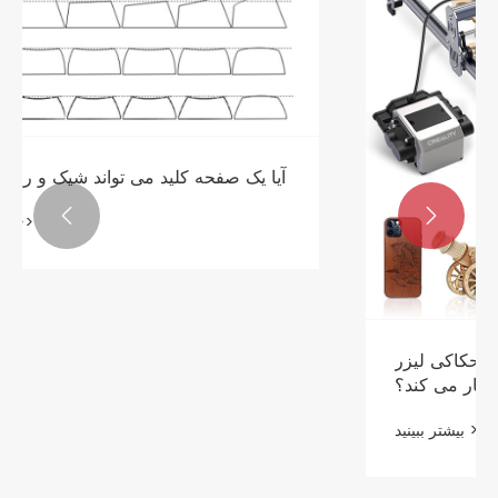


چرا ترکیبی از صفحه کلید و ماوس بی سیم
2.4G تجربه محاسباتی روزمره را تغییر می
دهد؟
بیشتر ببینید >>