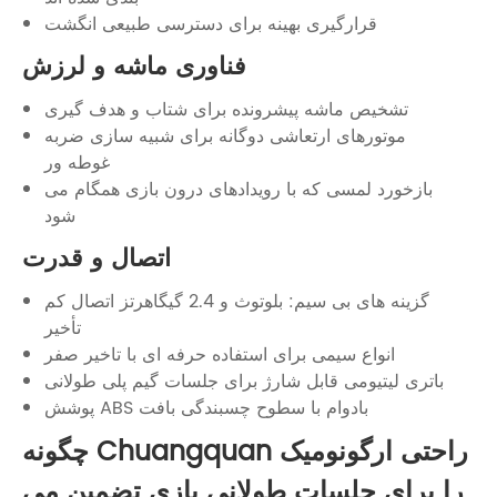
قرارگیری بهینه برای دسترسی طبیعی انگشت
فناوری ماشه و لرزش
تشخیص ماشه پیشرونده برای شتاب و هدف گیری
موتورهای ارتعاشی دوگانه برای شبیه سازی ضربه
غوطه ور
بازخورد لمسی که با رویدادهای درون بازی همگام می
شود
اتصال و قدرت
گزینه های بی سیم: بلوتوث و 2.4 گیگاهرتز اتصال کم
تأخیر
انواع سیمی برای استفاده حرفه ای با تاخیر صفر
باتری لیتیومی قابل شارژ برای جلسات گیم پلی طولانی
پوشش ABS بادوام با سطوح چسبندگی بافت
چگونه Chuangquan راحتی ارگونومیک
را برای جلسات طولانی بازی تضمین می