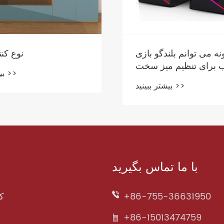
ه می توانم بلندگو بازی
نوع کنت
 برای تنظیم میز سخت
بیشتر ببینید >>
خود پیدا کنم
بیشتر ببینید >>
با ما تماس بگیرید
+86-755-36631950
کی
+86-15013474759