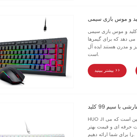
 بازی سیمی CHUANGQUAN Black S157 RGB با نور پس زمینه
 می دهد که برای گیمرها
یز و مدرن هستند ایده آل
است.
بیشتر ببینید >>
 با سیم 99 کلید
HUO JI سازنده و تامین کننده صفحه کلید بازی سفارشی 99 کلیدی در چین است که می
ات حرفه ای و قیمت بهتر
را برای شما ارائه دهیم.