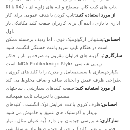
R1 تا R4) ، تاپ های کیب کاپ مسطح و لبه های زاویه ای.
از مورد استفاده کنید:
تایپ کردن با هدف عمومی برای کار
اداری یا بازی ، ایده آل برای کاربران صفحه کلید مکانیکی بار
اول.
احساس:
پشتیبانی ارگونومیک قوی ، اما ردیف برجسته ممکن
است در هنگام تایپ سریع باعث خستگی انگشت شود.
سازگاری:
با گزینه های فراوان مقرون به صرفه بر بازار حاکم
است. MDA Profiledesign Style: زیبایی شناسی
یکپارچهسازی با سیستمعامل و مدرن را با کلید های کروی ،
طراحی ظرف عمیق و انحنای صاف و صاف مخلوط می کند.
از مورد استفاده کنید:
صفحه کلیدهای سفارشی ، ساختهای
مضمون یا تجربیات تایپ همهجانبه.
احساس:
ظرف کروی باعث افزایش نوک انگشت ، کلیدهای
پایدار و آکوستیک های عمیق و خاموش می شود.
سازگاری:
به بررسی چیدمان نیاز دارد (به عنوان مثال ، نوار
فضایی و تغییر کلید). برخی از چیدمان ها نیاز به سفارشی