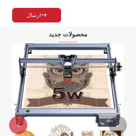
ارسال

محصولات جدید

