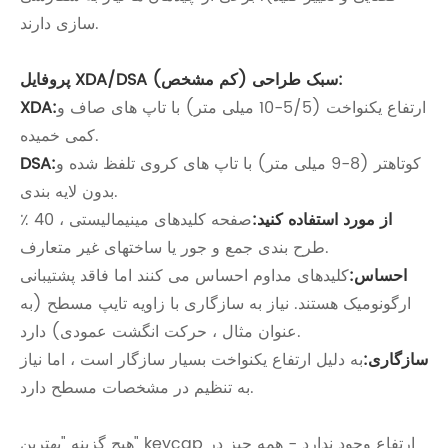
سازی دارند.
پروفایل XDA/DSA (کم مشخص) سبک طراحی:
ارتفاع یکنواخت (5/5-10 میلی متر) با تاپ های صاف و
XDA:
کمی خمیده.
کوتاهتر (8-9 میلی متر) با تاپ های کروی تلفظ شده و
DSA:
بدون لایه بندی.
از مورد استفاده کنید:
صفحه کلیدهای مینیمالیستی ، 40 ٪
طرح بندی جمع و جور یا ساختهای غیر متعارف.
احساس:
کلیدهای مداوم احساس می کنند اما فاقد پشتیبانی
ارگونومیک هستند. نیاز به سازگاری با زاویه تایپ مسطح (به
عنوان مثال ، حرکت انگشت عمودی) دارد.
سازگاری:
به دلیل ارتفاع یکنواخت بسیار سازگار است ، اما نیاز
به تنظیم در مشخصات مسطح دارد.
هیچ گزینه "بهترین" keycap ارتفاع وجود ندارد - همه چیز در